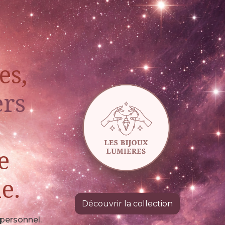
es,
ers
e
e.
Découvrir la collection
personnel.