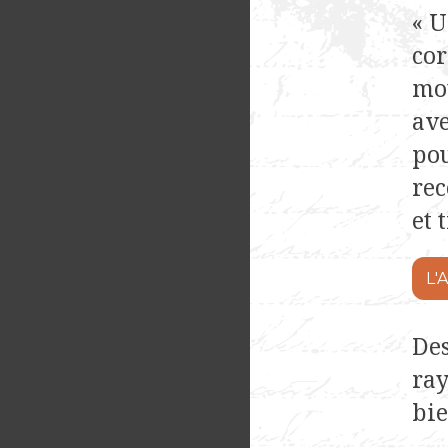
« 
cor
mot
ave
pou
rec
et 
L'
De
ray
bie