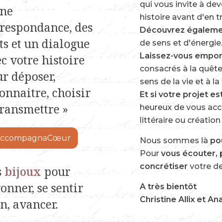
qui vous invite à deve
Une
histoire avant d'en t
respondance, des
Découvrez égalemen
s et un dialogue
de sens et d'énergie
Laissez-vous emporte
c votre histoire
consacrés à la quête 
r déposer,
sens de la vie et à l
onnaitre, choisir
Et si votre projet es
transmettre »
heureux de vous a
littéraire ou créatio
AccompagnaCœur
Nous sommes là
po
Pour
vous écouter,
concrétiser
votre d
s
bijoux
pour
onner, se sentir
A très bientôt
Christine Allix et An
n, avancer.