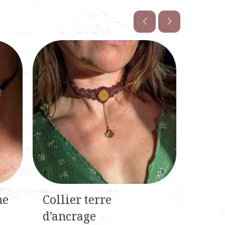
1
1
420,00€.
290,00€.
ne
Collier terre
Coffr
d’ancrage
sacré