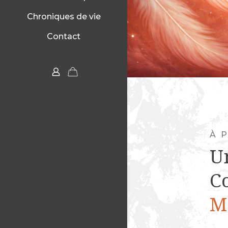
Chroniques de vie
Contact
À 
U
C
M