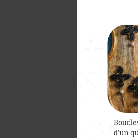
Collier
Boucle
d’enchanteresse
d’un q