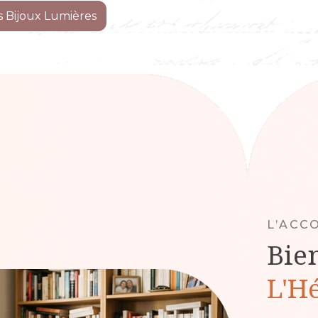
s Bijoux Lumières
L’AC
Bie
L'H