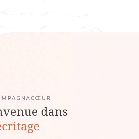
COMPAGNACŒUR
nvenue dans
écritage