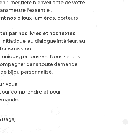
nir l'héritière bienveillante de votre
ransmettre l'essentiel.
t nos bijoux-lumières,
porteurs
.
r par nos livres et nos textes,
initiatique, au dialogue intérieur, au
a transmission.
t unique, parlons-en.
Nous serons
ccompagner dans toute demande
n de bijou personnalisé.
ur vous.
pour
comprendre
et pour
emande.
a Ragaj