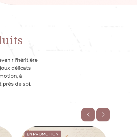
uits
enir l'héritière
ijoux délicats
otion, à
t près de soi.
EN PROMOTION