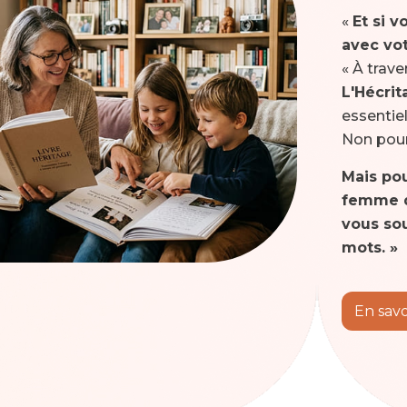
«
Et si 
avec vot
« À trav
L'Hécrit
essentiel
Non pour 
Mais pou
femme q
vous sou
mots. »
En savo