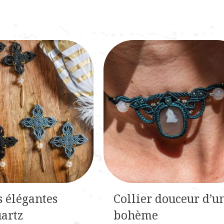
670,00€.
597,00€.
s élégantes
Collier douceur d’u
uartz
bohème