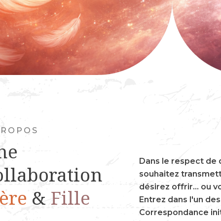
PROPOS
ne
Dans le respect de 
ollaboration
souhaitez transmett
désirez offrir... ou v
ère
&
Fille
Entrez dans l'un de
Correspondance init