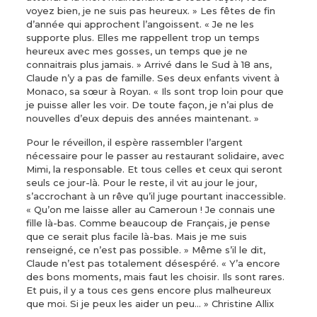
voyez bien, je ne suis pas heureux. » Les fêtes de fin
d’année qui approchent l’angoissent. « Je ne les
supporte plus. Elles me rappellent trop un temps
heureux avec mes gosses, un temps que je ne
connaitrais plus jamais. » Arrivé dans le Sud à 18 ans,
Claude n’y a pas de famille. Ses deux enfants vivent à
Monaco, sa sœur à Royan. « Ils sont trop loin pour que
je puisse aller les voir. De toute façon, je n’ai plus de
nouvelles d’eux depuis des années maintenant. »
Pour le réveillon, il espère rassembler l’argent
nécessaire pour le passer au restaurant solidaire, avec
Mimi, la responsable. Et tous celles et ceux qui seront
seuls ce jour-là. Pour le reste, il vit au jour le jour,
s’accrochant à un rêve qu’il juge pourtant inaccessible.
« Qu’on me laisse aller au Cameroun ! Je connais une
fille là-bas. Comme beaucoup de Français, je pense
que ce serait plus facile là-bas. Mais je me suis
renseigné, ce n’est pas possible. » Même s’il le dit,
Claude n’est pas totalement désespéré. « Y’a encore
des bons moments, mais faut les choisir. Ils sont rares.
Et puis, il y a tous ces gens encore plus malheureux
que moi. Si je peux les aider un peu… » Christine Allix