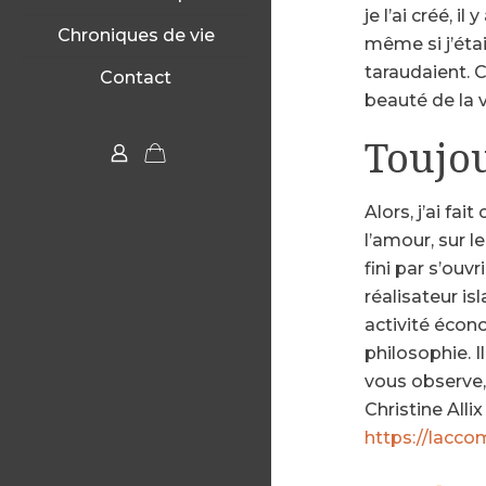
je l’ai créé, 
Chroniques de vie
même si j’éta
taraudaient. C
Contact
beauté de la v
Toujo
Alors, j’ai fa
l’amour, sur 
fini par s’ouv
réalisateur is
activité écon
philosophie. I
vous observe,
Christine Alli
https://lacco