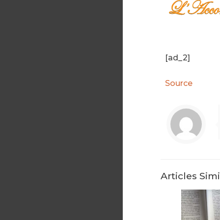
[ad_2]
Source
Articles Simi