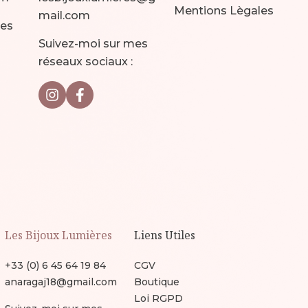
Mentions Lègales
mail.com
mes
Suivez-moi sur mes
réseaux sociaux :
Les Bijoux Lumières
Liens Utiles
+33 (0) 6 45 64 19 84
CGV
anaragaj18@gmail.com
Boutique
Loi RGPD