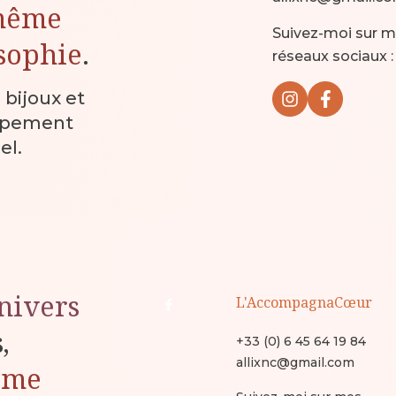
même
Suivez-moi sur 
sophie
.
réseaux sociaux :
, bijoux et
ppement
el.
nivers
L'AccompagnaCœur
s,
+33 (0) 6 45 64 19 84
allixnc@gmail.com
ême