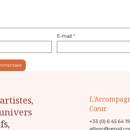
E-mail
*
artistes,
L'Accompag
Cœur
univers
ifs,
+33 (0) 6 45 64 1
allixnc@gmail.c