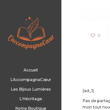
0
Accueil
L’AccompagnaCœur
Les Bijoux Lumières
[ad_1]
L’Hécritage
Pas de partag
mon tout nouv
Notre Boutique