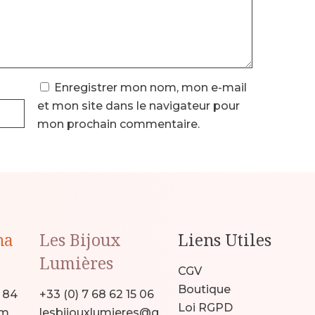
Enregistrer mon nom, mon e-mail
et mon site dans le navigateur pour
mon prochain commentaire.
na
Les Bijoux
Liens Utiles
Lumières
CGV
Boutique
9 84
+33 (0) 7 68 62 15 06
Loi RGPD
om
lesbijouxlumieres@g