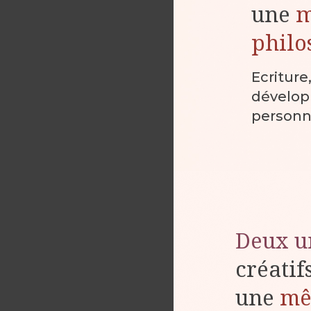
une
philo
Ecriture
dévelo
personn
Deux u
créatif
une
m