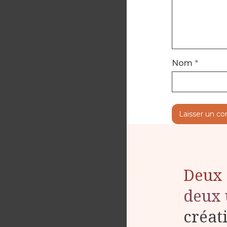
Nom
*
Deux 
deux 
créat