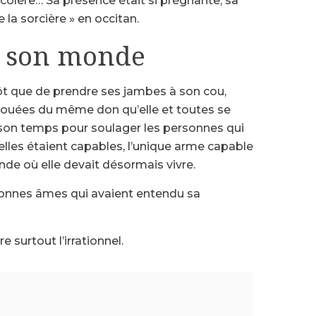
 colère… Sa présence était si prégnante, sa
 la sorcière » en occitan.
re son monde
tôt que de prendre ses jambes à son cou,
 douées du même don qu’elle et toutes se
en son temps pour soulager les personnes qui
 elles étaient capables, l’unique arme capable
onde où elle devait désormais vivre.
s bonnes âmes qui avaient entendu sa
re surtout l’irrationnel.