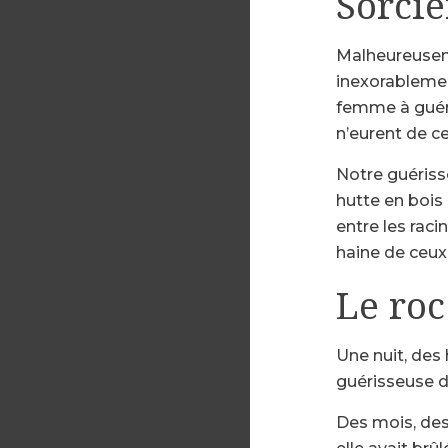
Sorciè
Malheureusemen
inexorablement
femme à guéri
n’eurent de ce
Notre guérisse
hutte en bois
entre les raci
haine de ceux
Le roc
Une nuit, des 
guérisseuse d
Des mois, des 