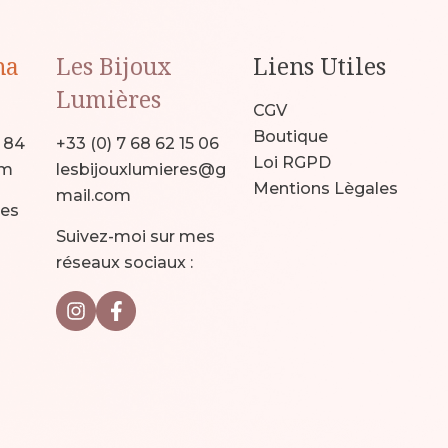
na
Les Bijoux
Liens Utiles
Lumières
CGV
Boutique
9 84
+33 (0) 7 68 62 15 06
Loi RGPD
om
lesbijouxlumieres@g
Mentions Lègales
mail.com
mes
Suivez-moi sur mes
réseaux sociaux :