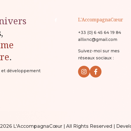
nivers
L'AccompagnaCœur
s,
+33 (0) 6 45 64 19 84
allixnc@gmail.com
ême
Suivez-moi sur mes
ure
.
réseaux sociaux :
ux et développement
 2026 L'AccompagnaCœur | All Rights Reserved | Devel