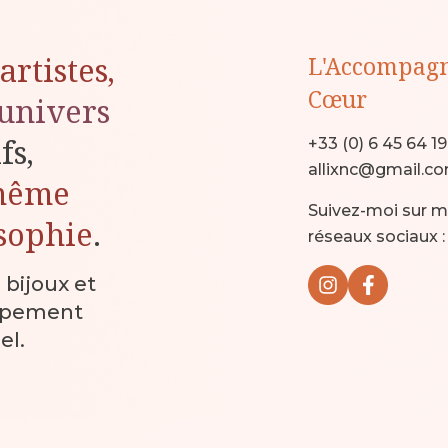
artistes,
L'Accompag
Cœur
univers
ifs,
+33 (0) 6 45 64 1
allixnc@gmail.c
même
Suivez-moi sur 
sophie
.
réseaux sociaux :
, bijoux et
ppement
el.