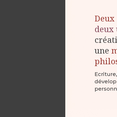
Deux 
deux 
créat
une
philo
Ecriture
dévelo
personn