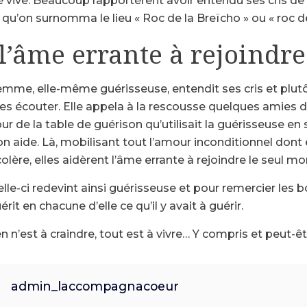
lé vive. Beaucoup rapportèrent avoir entendu ses cris de
e qu’on surnomma le lieu « Roc de la Breïcho » ou « roc de
 l’âme errante à rejoind
femme, elle-même guérisseuse, entendit ses cris et plu
 les écouter. Elle appela à la rescousse quelques amies
our de la table de guérison qu’utilisait la guérisseuse 
son aide. Là, mobilisant tout l’amour inconditionnel dont
colère, elles aidèrent l’âme errante à rejoindre le seul m
celle-ci redevint ainsi guérisseuse et pour remercier le
érit en chacune d’elle ce qu’il y avait à guérir.
ien n’est à craindre, tout est à vivre… Y compris et peut-êt
admin_laccompagnacoeur