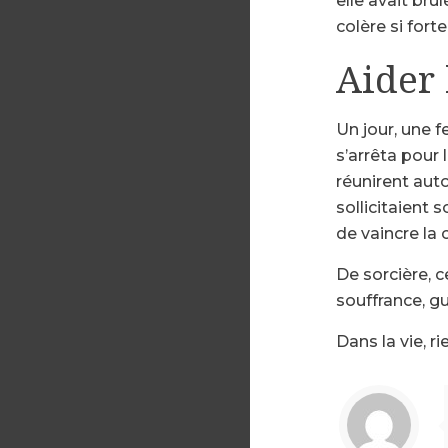
elle avait brû
colère si fort
Aider
Un jour, une 
s’arrêta pour
réunirent aut
sollicitaient 
de vaincre la 
De sorcière, 
souffrance, gu
Dans la vie, r