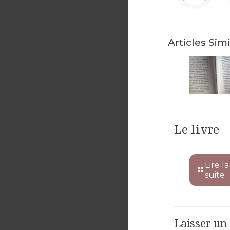
Articles Simi
Le livre
Lire la
suite
Laisser u