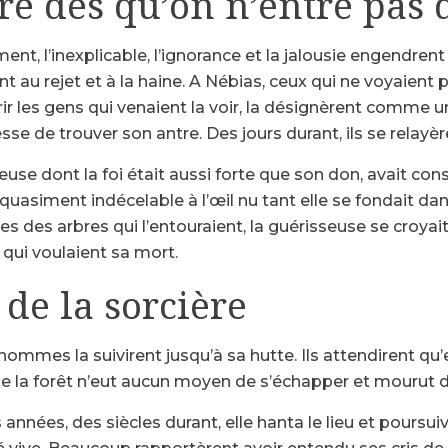
re dès qu’on n’entre pas
t, l’inexplicable, l’ignorance et la jalousie engendrent
 au rejet et à la haine. A Nébias, ceux qui ne voyaient 
r les gens qui venaient la voir, la désignèrent comme u
sse de trouver son antre. Des jours durant, ils se relayèr
use dont la foi était aussi forte que son don, avait const
 quasiment indécelable à l’œil nu tant elle se fondait d
nes des arbres qui l’entouraient, la guérisseuse se croya
 qui voulaient sa mort.
 de la sorcière
hommes la suivirent jusqu’à sa hutte. Ils attendirent qu’e
e la forêt n’eut aucun moyen de s’échapper et mourut d
années, des siècles durant, elle hanta le lieu et poursui