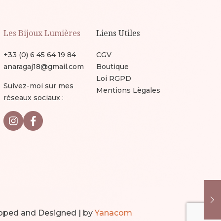
Les Bijoux Lumières
Liens Utiles
+33 (0) 6 45 64 19 84
CGV
anaragaj18@gmail.com
Boutique
Loi RGPD
Suivez-moi sur mes
Mentions Lègales
réseaux sociaux :
oped and Designed | by
Yanacom