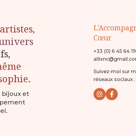
artistes,
L'Accompag
Cœur
univers
ifs,
+33 (0) 6 45 64 1
allixnc@gmail.c
même
Suivez-moi sur 
sophie
.
réseaux sociaux :
, bijoux et
ppement
el.