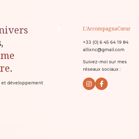
nivers
L'AccompagnaCœur
s,
+33 (0) 6 45 64 19 84
allixnc@gmail.com
ême
Suivez-moi sur mes
ure
.
réseaux sociaux :
ux et développement