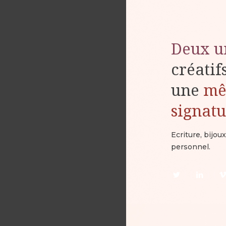
Deux u
créatif
une
m
signat
Ecriture, bijo
personnel.