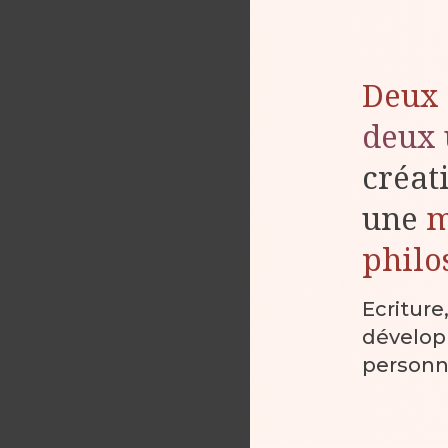
Deux 
deux 
créat
une
philo
Ecriture
dévelo
personn