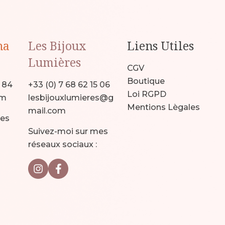
na
Les Bijoux
Liens Utiles
Lumières
CGV
Boutique
9 84
+33 (0) 7 68 62 15 06
Loi RGPD
om
lesbijouxlumieres@g
Mentions Lègales
mail.com
mes
Suivez-moi sur mes
réseaux sociaux :