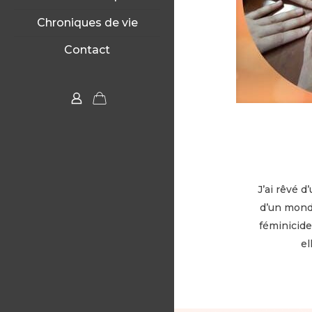
Chroniques de vie
Contact
J’ai rêvé 
d’un monde
féminicide
el