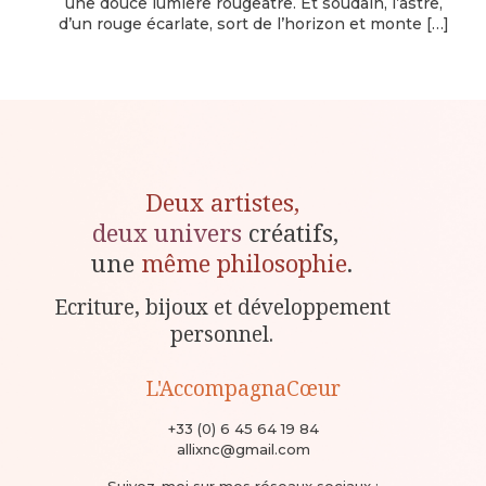
une douce lumière rougeâtre. Et soudain, l’astre,
d’un rouge écarlate, sort de l’horizon et monte
[…]
Deux artistes,
deux univers
créatifs,
une
même philosophie
.
Ecriture, bijoux et développement
personnel.
L'AccompagnaCœur
+33 (0) 6 45 64 19 84
allixnc@gmail.com