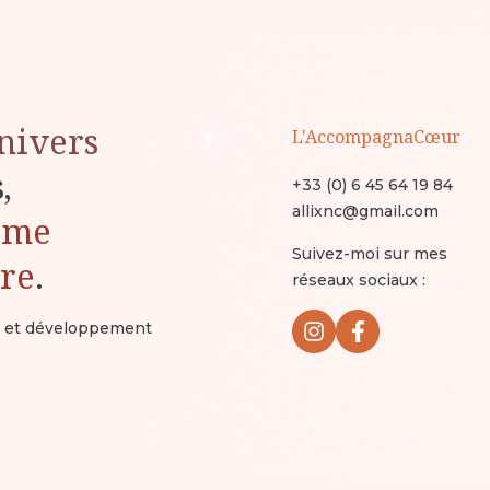
nivers
L'AccompagnaCœur
s,
+33 (0) 6 45 64 19 84
allixnc@gmail.com
ême
Suivez-moi sur mes
ure
.
réseaux sociaux :
ux et développement