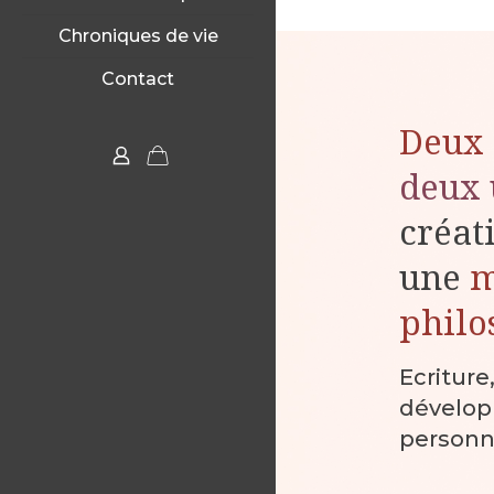
Chroniques de vie
Contact
Deux 
deux 
créat
une
philo
Ecriture
dévelo
personn