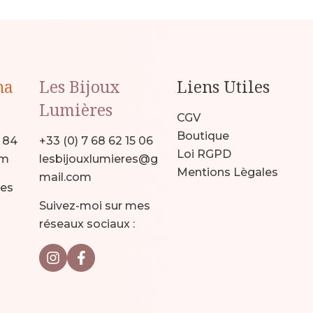
na
Les Bijoux
Liens Utiles
Lumières
CGV
Boutique
9 84
+33 (0) 7 68 62 15 06
Loi RGPD
om
lesbijouxlumieres@g
Mentions Lègales
mail.com
mes
Suivez-moi sur mes
réseaux sociaux :