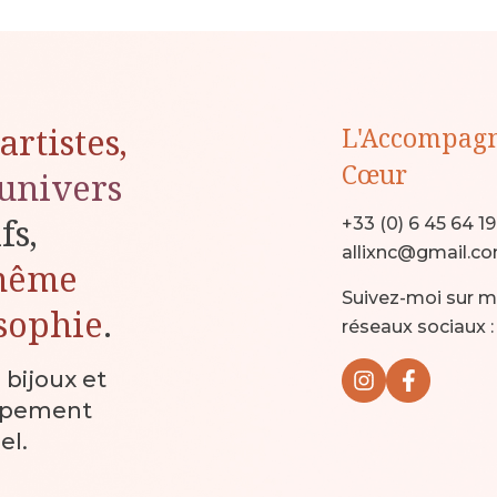
artistes,
L'Accompag
Cœur
univers
ifs,
+33 (0) 6 45 64 1
allixnc@gmail.c
même
Suivez-moi sur 
sophie
.
réseaux sociaux :
, bijoux et
ppement
el.