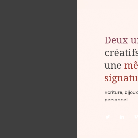
Deux u
créatif
une
m
signat
Ecriture, bijo
personnel.