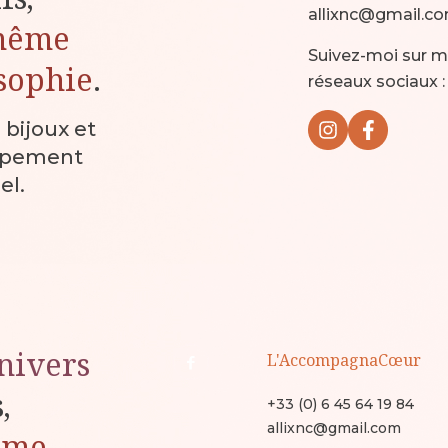
allixnc@gmail.c
même
Suivez-moi sur 
sophie
.
réseaux sociaux :
, bijoux et
ppement
el.
nivers
L'AccompagnaCœur
s,
+33 (0) 6 45 64 19 84
allixnc@gmail.com
ême