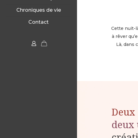
Chroniques de vie
Contact
Cette nuit-l
à rêver qu’e
Là, dans c
Deux 
deux 
créat