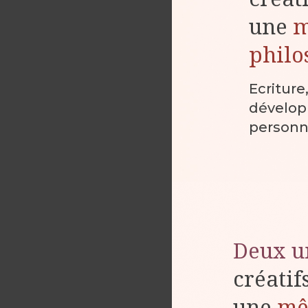
une
philo
Ecriture
dévelo
personn
Deux u
créatif
une
m