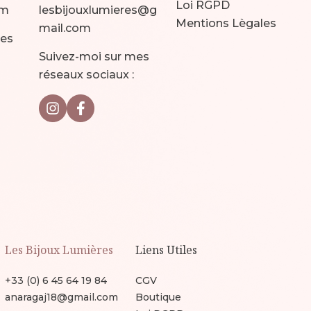
Loi RGPD
om
lesbijouxlumieres@g
Mentions Lègales
mail.com
mes
Suivez-moi sur mes
réseaux sociaux :
Les Bijoux Lumières
Liens Utiles
+33 (0) 6 45 64 19 84
CGV
anaragaj18@gmail.com
Boutique