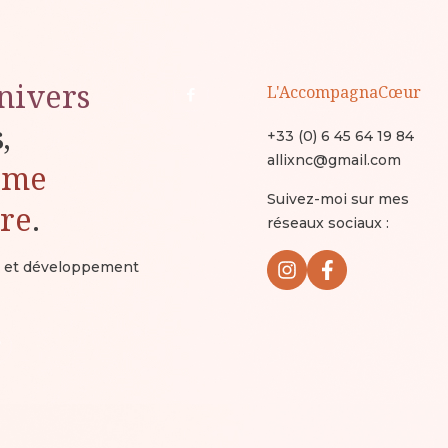
nivers
L'AccompagnaCœur
s,
+33 (0) 6 45 64 19 84
allixnc@gmail.com
ême
Suivez-moi sur mes
ure
.
réseaux sociaux :
ux et développement