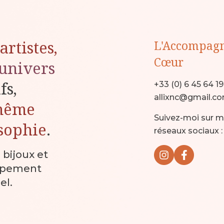
artistes,
L'Accompag
Cœur
univers
ifs,
+33 (0) 6 45 64 1
allixnc@gmail.c
même
Suivez-moi sur 
sophie
.
réseaux sociaux :
, bijoux et
ppement
el.