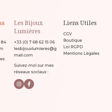
na
Les Bijoux
Liens Utiles
Lumières
CGV
Boutique
9 84
+33 (0) 7 68 62 15 06
Loi RGPD
om
lesbijouxlumieres@g
Mentions Lègales
mail.com
mes
Suivez-moi sur mes
réseaux sociaux :