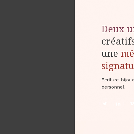
Deux u
créatif
une
m
signat
Ecriture, bijo
personnel.