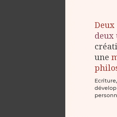
Deux 
deux 
créat
une
philo
Ecriture
dévelo
personn